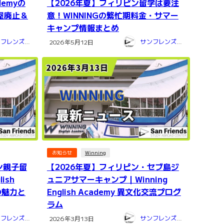
demyの
【2026年夏】フィリピン留学は要注
屋廃止＆
意！WINNINGの繁忙期料金・サマー
キャンプ情報まとめ
サンフレンズ留学センター
サンフレンズ留学センター
2026年5月12日
お知らせ
Winning
ン親子留
【2026年夏】フィリピン・セブ島ジ
ish
ュニアサマーキャンプ｜Winning
の魅力と
English Academy 異文化交流プログ
ラム
サンフレンズ留学センター
サンフレンズ留学センター
2026年3月13日