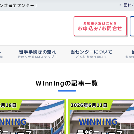
団体
ンズ留学センター」
各種申込みはこちら
お申込み/お問合せ
ト
留学手続きの流れ
当センターについて
制
分かりやすい4ステップ！
どんな留学代理店？
留学
Winningの記事一覧