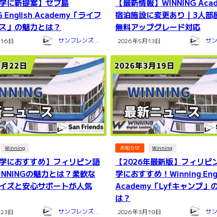
学に新提案】セブ島
【最新情報】WINNING Aca
G English Academy「ライフ
宿泊施設に変更あり｜3人部
ス」の魅力とは？
無料アップグレード対応
サンフレンズ留学センター
月16日
2026年5月13日
Winning
お知らせ
Winning
学におすすめ】フィリピン語
【2026年最新版】フィリピ
INNINGの魅力とは？柔軟な
学におすすめ！Winning Engl
イズと安心サポートが人気
Academy「Lyfキャンプ」
は？
サンフレンズ留学センター
月23日
2026年3月19日