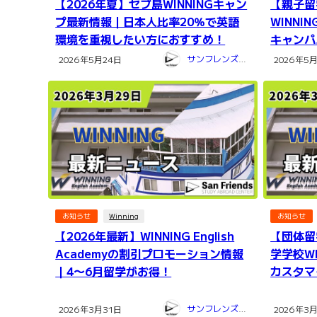
【2026年夏】セブ島WINNINGキャン
【親子留
プ最新情報｜日本人比率20％で英語
WINNIN
環境を重視したい方におすすめ！
キャンパ
サンフレンズ留学センター
2026年5月24日
2026年5
お知らせ
Winning
お知らせ
【2026年最新】WINNING English
【団体留
Academyの割引プロモーション情報
学学校W
｜4〜6月留学がお得！
カスタマ
サンフレンズ留学センター
2026年3月31日
2026年3