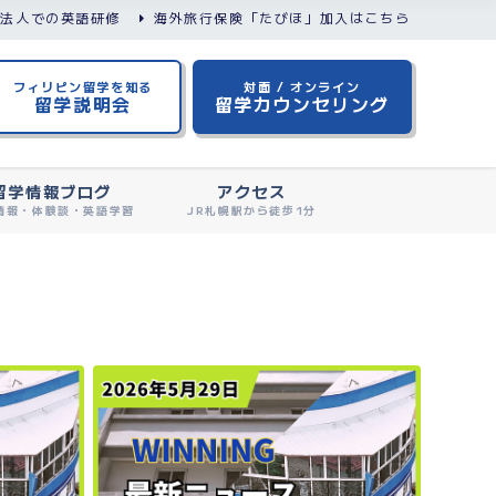
/法人での英語研修
海外旅行保険「たびほ」加入はこちら
フィリピン留学を知る
対面 / オンライン
留学説明会
留学カウンセリング
留学情報ブログ
アクセス
情報・体験談・英語学習
JR札幌駅から徒歩1分