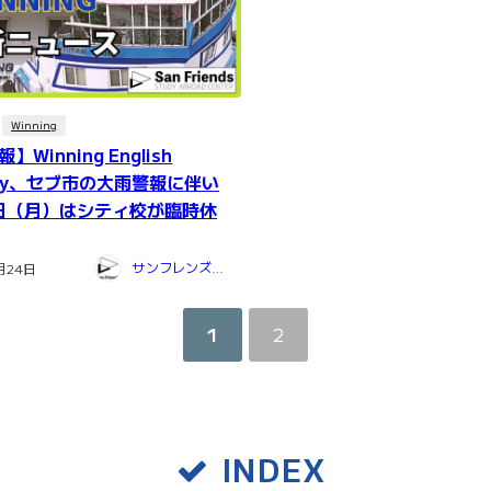
Winning
Winning English
emy、セブ市の大雨警報に伴い
4日（月）はシティ校が臨時休
サンフレンズ留学センター
月24日
1
2
INDEX