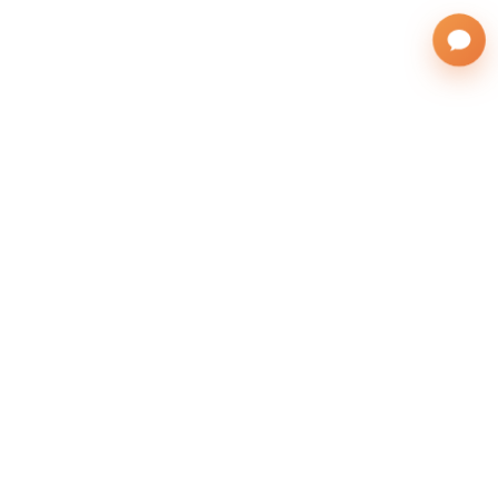
株式会社サンフレンズアジア
運営会社
(英語表記：SAN FRIENDS ASIA Co., Ltd.)
無料の留学相談をする
本社：北海道札幌市東区北26条東10丁目1-1
所在地
札幌駅オフィス：札幌市北区北7条西5丁目6-1ス
トーク札幌 706