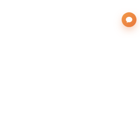
株式会社サンフレンズアジア
運営会社
(英語表記：SAN FRIENDS ASIA Co., Ltd.)
無料の留学相談をする
本社：北海道札幌市東区北26条東10丁目1-1
所在地
札幌駅オフィス：札幌市北区北7条西5丁目6-1ス
トーク札幌 706