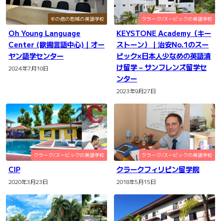
その他の地域の英語学校
クラーク/スービックの英語学校
Oh Young Language
KEYSTONE Academy（キー
Center (歐揚言語中心)｜オー
ストーン）｜治安No.1のスー
ヤン語学センター
ビック×日本人少なめの英語漬
け留学 – サンフレンズ留学セ
2024年7月10日
ンター
2023年9月27日
クラーク/スービックの英語学校
クラーク/スービックの英語学校
CIP
クラークフィリピン留学院
2020年3月23日
2018年5月15日