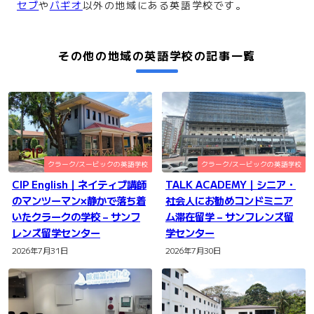
セブ
や
バギオ
以外の地域にある英語学校です。
その他の地域の英語学校の記事一覧
クラーク/スービックの英語学校
クラーク/スービックの英語学校
CIP English｜ネイティブ講師
TALK ACADEMY｜シニア・
のマンツーマン×静かで落ち着
社会人にお勧めコンドミニア
いたクラークの学校 – サンフ
ム滞在留学 – サンフレンズ留
レンズ留学センター
学センター
2026年7月31日
2026年7月30日