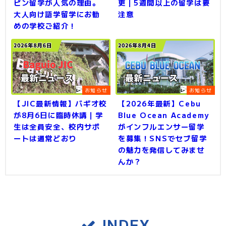
ピン留学が人気の理由。
更｜5週間以上の留学は要
大人向け語学留学にお勧
注意
めの学校ご紹介！
お知らせ
お知らせ
【JIC最新情報】バギオ校
【2026年最新】Cebu
が8月6日に臨時休講｜学
Blue Ocean Academy
生は全員安全、校内サポ
がインフルエンサー留学
ートは通常どおり
を募集！SNSでセブ留学
の魅力を発信してみませ
んか？
INDEX