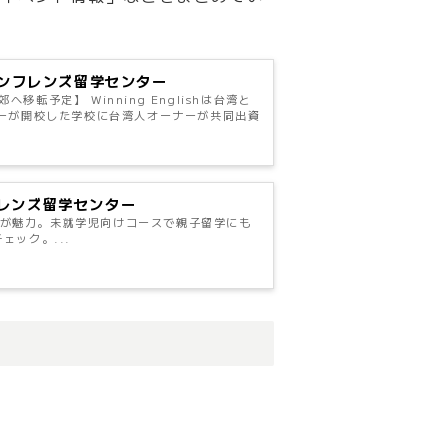
– サンフレンズ留学センター
転予定】 Winning Englishは台湾と
ーが開校した学校に台湾人オーナーが共同出資
ンフレンズ留学センター
20%が魅力。未就学児向けコースで親子留学にも
ック。...