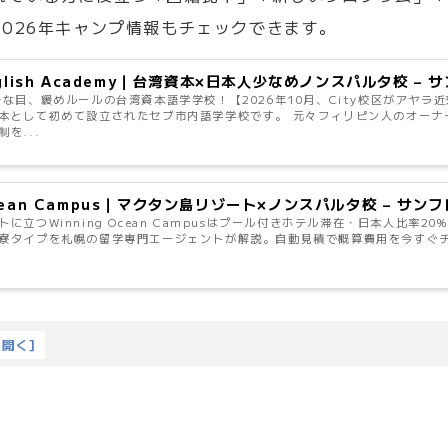
026年キャンプ情報もチェックできます。
English Academy｜台湾資本×日本人少なめノンスパルタ校 
な目、緩めルールの台湾資本語学学校！【2026年10月、City校区がアヤラ近郊へ移
本として初めて設立されたセブ市内語学学校です。 元々フィリピン人のオーナ
を...
 Ocean Campus｜マクタン島リゾート×ノンスパルタ校 – サ
に立つWinning Ocean Campusはプール付きホテル滞在・日本人比率
寮タイプを札幌の留学専門エージェントが解説。自動見積で概算費用を今すぐチェ
を開く
]