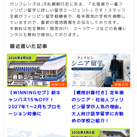
サンフレンズはJR札幌駅付近にある、「北海道で一番フ
ィリピン留学に詳しい留学エージェント」です！スタッフ
全員がフィリピン留学経験者で、毎年現地の学校を視察し
ていますので、最新の現地情報をお伝えしております。
手数料は完全無料！現地WiFi・スーツケースなどの各種レ
ンタルも無料で提供しております。
最近書いた記事
お知らせ
お知らせ
【WINNINGセブ】新キ
【費用計算付き】定年後
ャンパス15％OFF！
のシニア・社会人フィリ
2027年1〜2月もプロモ
ピン留学が人気の理由。
ーション対象に
大人向け語学留学にお勧
めの学校ご紹介！