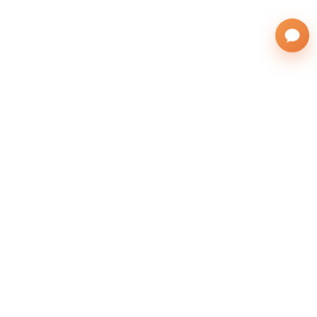
株式会社サンフレンズアジア
運営会社
(英語表記：SAN FRIENDS ASIA Co., Ltd.)
無料の留学相談をする
本社：北海道札幌市東区北26条東10丁目1-1
所在地
札幌駅オフィス：札幌市北区北7条西5丁目6-1ス
トーク札幌 706