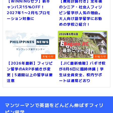
【WINNINGセブ】新キ
【費用計算付き】定年後
ャンパス15％OFF！
のシニア・社会人フィリ
2027年1〜2月もプロモ
ピン留学が人気の理由。
ーション対象に
大人向け語学留学にお勧
めの学校ご紹介！
お知らせ
お知らせ
【2026年最新】フィリピ
【JIC最新情報】バギオ校
ン留学のARP手続きが変
が8月6日に臨時休講｜学
更｜5週間以上の留学は要
生は全員安全、校内サポ
注意
ートは通常どおり
マンツーマンで英語をどんどん伸ばすフィリ
ピン留学