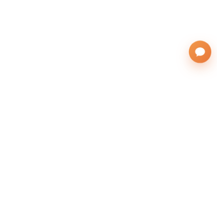
株式会社サンフレンズアジア
運営会社
(英語表記：SAN FRIENDS ASIA Co., Ltd.)
無料の留学相談をする
本社：北海道札幌市東区北26条東10丁目1-1
所在地
札幌駅オフィス：札幌市北区北7条西5丁目6-1ス
トーク札幌 706