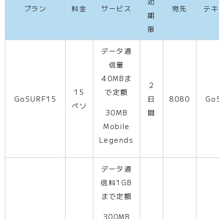
効
プラン
料金
サービス
宛先
テキ
期
限
データ通
信量
40MBま
2
15
で定額
GoSURF15
日
8080
Go
ペソ
30MB
間
Mobile
Legends
データ通
信料1GB
まで定額
300MB