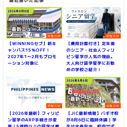
最近書いた記事
お知らせ
お知らせ
【WINNINGセブ】新キ
【費用計算付き】定年後
ャンパス15％OFF！
のシニア・社会人フィリ
2027年1〜2月もプロモ
ピン留学が人気の理由。
ーション対象に
大人向け語学留学にお勧
めの学校ご紹介！
お知らせ
お知らせ
【2026年最新】フィリピ
【JIC最新情報】バギオ校
ン留学のARP手続きが変
が8月6日に臨時休講｜学
更｜5週間以上の留学は要
生は全員安全、校内サポ