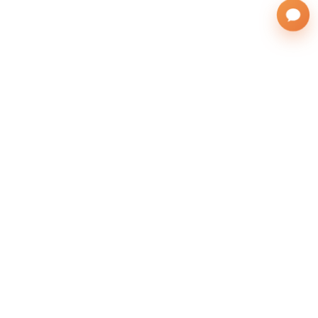
株式会社サンフレンズアジア
運営会社
(英語表記：SAN FRIENDS ASIA Co., Ltd.)
無料の留学相談をする
本社：北海道札幌市東区北26条東10丁目1-1
所在地
札幌駅オフィス：札幌市北区北7条西5丁目6-1ス
トーク札幌 706