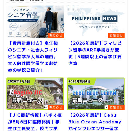
お知らせ
お知らせ
【費用計算付き】定年後
【2026年最新】フィリピ
のシニア・社会人フィリ
ン留学のARP手続きが変
ピン留学が人気の理由。
更｜5週間以上の留学は要
大人向け語学留学にお勧
注意
めの学校ご紹介！
お知らせ
お知らせ
【JIC最新情報】バギオ校
【2026年最新】Cebu
が8月6日に臨時休講｜学
Blue Ocean Academy
生は全員安全、校内サポ
がインフルエンサー留学