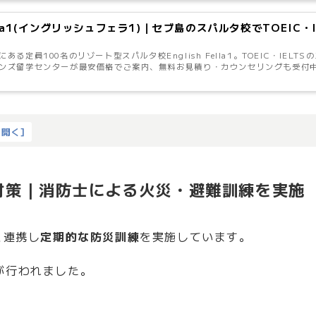
Fella1(イングリッシュフェラ1)｜セブ島のスパルタ校でTOEIC
ある定員100名のリゾート型スパルタ校English Fella1。TOEIC・IE
ンズ留学センターが最安価格でご案内、無料お見積り・カウンセリングも受付中で
を開く
]
aの安全対策｜消防士による火災・避難訓練を実施
署と連携し
定期的な防災訓練
を実施しています。
が行われました。