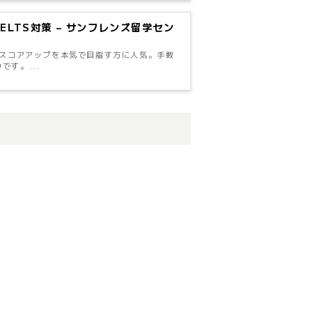
・IELTS対策 – サンフレンズ留学セン
LTSのスコアアップを本気で目指す方に人気。手数
す。...