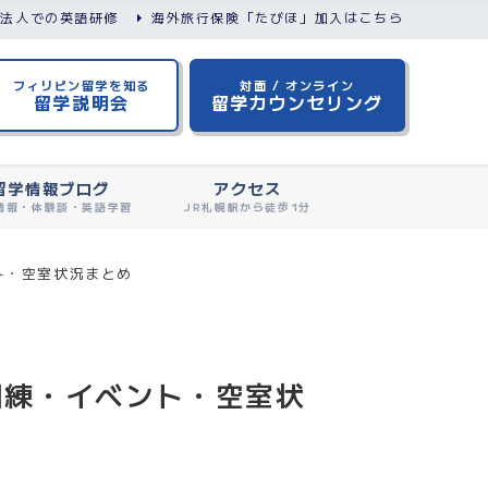
/法人での英語研修
海外旅行保険「たびほ」加入はこちら
フィリピン留学を知る
対面 / オンライン
留学説明会
留学カウンセリング
留学情報ブログ
アクセス
情報・体験談・英語学習
JR札幌駅から徒歩1分
ント・空室状況まとめ
避難訓練・イベント・空室状