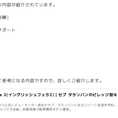
の内容が紹介されています。
訓練）
サポート
て参考になる内容ですので、詳しくご紹介します。
 Fella 2(イングリッシュフェラ2)｜セブ タランバンのビレッジ
IELTS公式レビューセンター認定のセブ・タランバンにあるリゾート型語学学校
ルバスも完備。自動見積で概算費用をすぐ確認。...