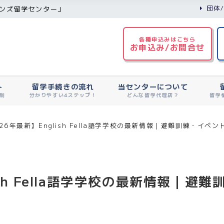
団体
ンズ留学センター」
各種申込みはこちら
お申込み/お問合せ
ト
留学手続きの流れ
当センターについて
制
分かりやすい4ステップ！
どんな留学代理店？
留学
026年最新】English Fella語学学校の最新情報｜避難訓練・イベ
lish Fella語学学校の最新情報｜