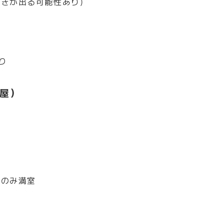
空きが出る可能性あり）
り
部屋）
間のみ満室