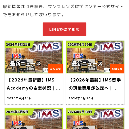
最新情報は引き続き、サンフレンズ留学センター公式サイト
でもお知らせしてまいります。
LINEで留学相談
お知らせ
お知らせ
【2026年最新版】IMS
【2026年最新】IMS留学
Academyの空室状況｜夏
の現地費用が改定へ｜申
休み留学を検討中の方は
込タイミングで料金が変
2026年6月21日
2026年6月10日
早めの予約がおすすめ
わるので要注意！