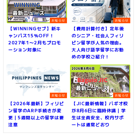
お知らせ
お知らせ
【WINNINGセブ】新キ
【費用計算付き】定年後
ャンパス15％OFF！
のシニア・社会人フィリ
2027年1〜2月もプロモ
ピン留学が人気の理由。
ーション対象に
大人向け語学留学にお勧
めの学校ご紹介！
お知らせ
お知らせ
【2026年最新】フィリピ
【JIC最新情報】バギオ校
ン留学のARP手続きが変
が8月6日に臨時休講｜学
更｜5週間以上の留学は要
生は全員安全、校内サポ
注意
ートは通常どおり