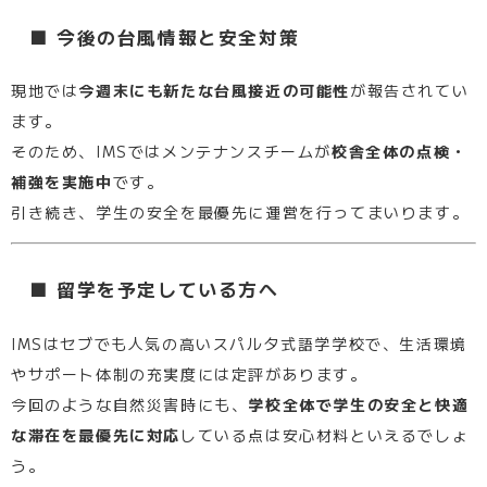
■ 今後の台風情報と安全対策
現地では
今週末にも新たな台風接近の可能性
が報告されてい
ます。
そのため、IMSではメンテナンスチームが
校舎全体の点検・
補強を実施中
です。
引き続き、学生の安全を最優先に運営を行ってまいります。
■ 留学を予定している方へ
IMSはセブでも人気の高いスパルタ式語学学校で、生活環境
やサポート体制の充実度には定評があります。
今回のような自然災害時にも、
学校全体で学生の安全と快適
な滞在を最優先に対応
している点は安心材料といえるでしょ
う。