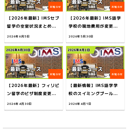
お知らせ
お知らせ
【2026年最新】IMSセブ
【2026年最新】IMS語学
留学の空室状況まとめ｜
学校の現地費用が変更｜
夏休み留学はまだ間に合
申込日で料金が変わるの
2026年6月5日
2026年5月30日
う！
で注意！
お知らせ
お知らせ
【2026年最新】フィリピ
【最新情報】IMS語学学
ン留学のビザ制度変更｜
校のスイミングプールが
SSRN発行が早期化＆手
ついにオープン！留学生
2026年4月30日
2026年4月1日
続きに注意！
活がさらに充実