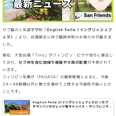
セブ島の人気語学学校「
English Fella（イングリッシュフ
ェラ）
」より、台風接近に伴う臨時休校のお知らせが届きま
した。
現在、大型台風「Tino」がフィリピン・ビサヤ地方に接近し
ており、
セブ州を含む地域で強風や大雨の影響
が予想されて
います。
フィリピン気象庁（PAGASA）の最新情報によると、今後
24〜48時間以内に勢力を強めて上陸する可能性が高いとの
ことです。
English Fella 2(イングリッシュフェラ2)｜セブ
タランバンのビレッジ型キャンパス – サンフレンズ
留学センター
セブの英語学校