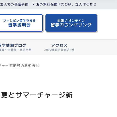
/法人での英語研修
海外旅行保険「たびほ」加入はこちら
フィリピン留学を知る
対面 / オンライン
留学説明会
留学カウンセリング
留学情報ブログ
アクセス
情報・体験談・英語学習
JR札幌駅から徒歩1分
ーチャージ新設のお知らせ
て変更とサマーチャージ新