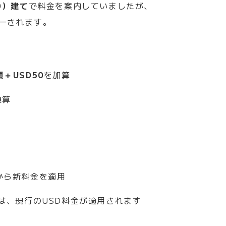
D）建て
で料金を案内していましたが、
一されます。
＋USD50
を加算
換算
から新料金を適用
は、現行のUSD料金が適用されます