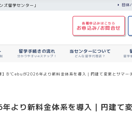
団体
ンズ留学センター」
各種申込みはこちら
お申込み/お問合せ
ト
留学手続きの流れ
当センターについて
制
分かりやすい4ステップ！
どんな留学代理店？
留学
要】B’Cebuが2026年より新料金体系を導入｜円建て変更とサマ
2026年より新料金体系を導入｜円建