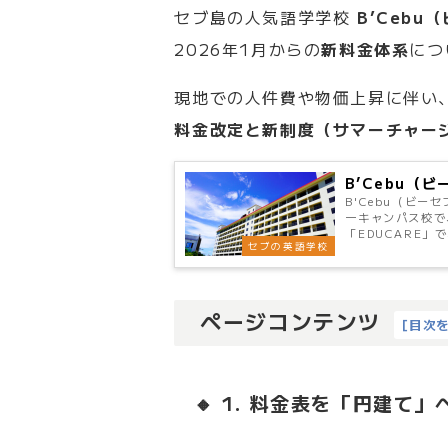
セブ島の人気語学学校
B’Cebu
2026年1月からの
新料金体系
につ
現地での人件費や物価上昇に伴い
料金改定と新制度（サマーチャー
B’Cebu（
B'Cebu（ビー
一キャンパス校で
「EDUCARE」で
セブの英語学校
ページコンテンツ
[
目次
🔸 1. 料金表を「円建て」