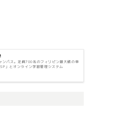
、
学
ブキャンパス。定員700名のフィリピン最大級の単
SP」とオンライン学習管理システム