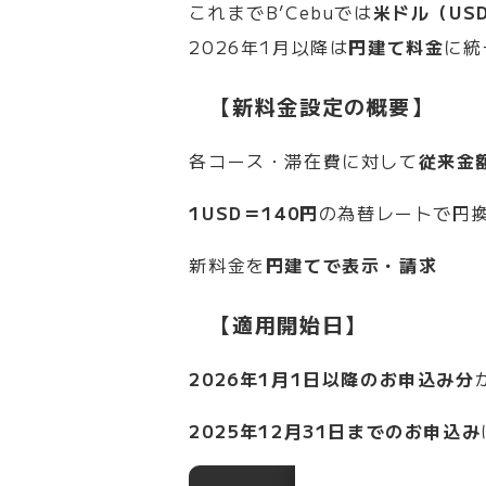
これまでB’Cebuでは
米ドル（US
2026年1月以降は
円建て料金
に統
【新料金設定の概要】
各コース・滞在費に対して
従来金額
1USD＝140円
の為替レートで円
新料金を
円建てで表示・請求
【適用開始日】
2026年1月1日以降のお申込み分
2025年12月31日までのお申込み