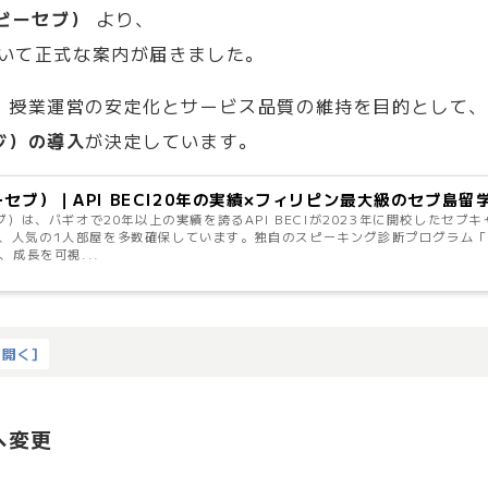
（ビーセブ）
より、
いて正式な案内が届きました。
、授業運営の安定化とサービス品質の維持を目的として
ジ）の導入
が決定しています。
ビーセブ）｜API BECI20年の実績×フィリピン最大級のセブ島留
セブ）は、バギオで20年以上の実績を誇るAPI BECIが2023年に開校したセ
、人気の1人部屋を多数確保しています。独自のスピーキング診断プログラム「
、成長を可視...
を開く
]
へ変更