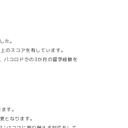
ました。
点以上のスコアを有しています。
、バコロドでの3か月の留学経験を
きます。
更となります。
スン
1
コマに振り替える対応もして