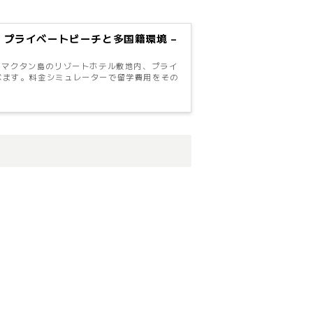
学 プライベートビーチと多国籍環境 –
セブ・マクタン島のリゾートホテル敷地内、プライ
べます。料金シミュレーターで留学費用をその