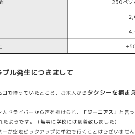
間
250ペソ
2
4
上
+5
ラブル発生につきまして
タクシーを捕ま
出口で待っていたところ、ご本人から
ン人ドライバーから声を掛けられ、
「ジーニアス」
と言
れたようです。（無事に学校には到着致しました）
バーが空港ピックアップに単独で行くことはございませ