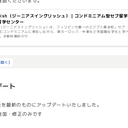
確認くださいませ。
English（ジーニアスイングリッシュ）｜コンドミニアム型セブ留
留学センター
nglish（ジーニアスイングリッシュ）は、フィリピンで唯一のエジプト資本校。
むコンドミニアムに滞在しながら、東ヨーロッパ・中東など多国籍な学生と学
。手数料無料のサ...
を開く
]
デート
の料金表を最新のものにアップデートいたしました。
追加・修正のみです