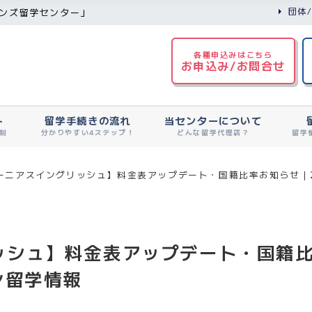
団体
ンズ留学センター」
各種申込みはこちら
お申込み/お問合せ
ト
留学手続きの流れ
当センターについて
制
分かりやすい4ステップ！
どんな留学代理店？
留学
ーニアスイングリッシュ】料金表アップデート・国籍比率お知らせ｜2
シュ】料金表アップデート・国籍比
ン留学情報