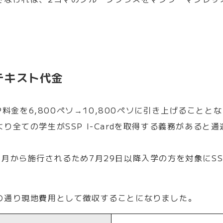
テキスト代金
SP料金を6,800ペソ→10,800ペソに引き上げることと
全ての学生がSSP I-Cardを取得する義務があると通
から施行されるため7月29日以降入学の方を対象にSSP料
の通り現地費用として徴収することになりました。