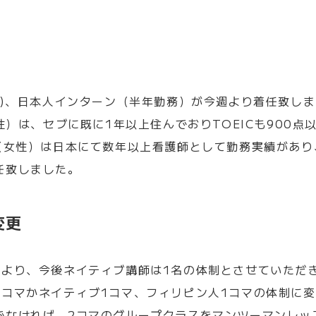
務)、日本人インターン（半年勤務）が今週より着任致し
男性）は、セブに既に1年以上住んでおりTOEICも900
a（女性）は日本にて数年以上看護師として勤務実績があり
任致しました。
変更
により、今後ネイティブ講師は
1
名の体制とさせていただ
2
コマかネイティブ
1
コマ、フィリピン人
1
コマの体制に変
でなければ、
2
コマのグループクラスをマンツーマンレッ