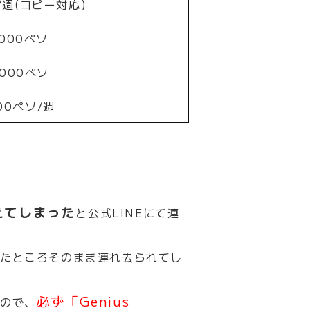
/週(コピー対応)
,000ペソ
,000ペソ
00ペソ/週
えてしまった
と公式
LINE
にて連
ったところそのまま連れ去られてし
必ず「
Genius
んので、