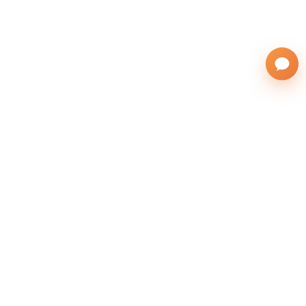
株式会社サンフレンズアジア
運営会社
(英語表記：SAN FRIENDS ASIA Co., Ltd.)
無料の留学相談をする
本社：北海道札幌市東区北26条東10丁目1-1
所在地
札幌駅オフィス：札幌市北区北7条西5丁目6-1ス
トーク札幌 706