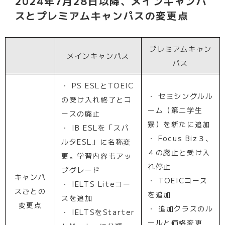
2024年7月28日以降、メインキャンパ
スとプレミアムキャンパスの変更点
プレミアムキャン
メインキャンパス
パス
・ PS ESLとTOEIC
・ セミシングルル
の受け入れ終了とコ
ーム（第二学生
ースの廃止
寮）を新たに追加
・ IB ESLを「スパ
・ Focus Biz３、
ルタESL」に名称変
４の廃止と受け入
更。学習内容もアッ
れ停止
プグレード
キャンパ
・ TOEICコース
・ IELTS Liteコー
スごとの
を追加
スを追加
変更点
・ 追加クラスのル
・ IELTSをStarter
ールと価格変更