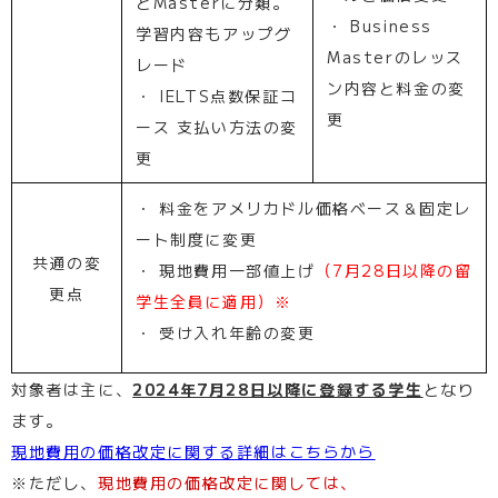
とMasterに分類。
・ Business
学習内容もアップグ
Masterのレッス
レード
ン内容と料金の変
・ IELTS点数保証コ
更
ース 支払い方法の変
更
・ 料金をアメリカドル価格ベース＆固定レ
ート制度に変更
共通の変
・ 現地費用一部値上げ
（7月28日以降の留
更点
学生全員に適用）※
・ 受け入れ年齢の変更
対象者は主に、
2024年7月28日以降に登録する学生
となり
ます。
現地費用の価格改定に関する詳細はこちらから
※ただし、
現地費用の価格改定に関しては、