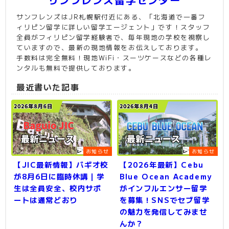
サンフレンズはJR札幌駅付近にある、「北海道で一番フ
ィリピン留学に詳しい留学エージェント」です！スタッフ
全員がフィリピン留学経験者で、毎年現地の学校を視察し
ていますので、最新の現地情報をお伝えしております。
手数料は完全無料！現地WiFi・スーツケースなどの各種レ
ンタルも無料で提供しております。
最近書いた記事
お知らせ
お知らせ
【JIC最新情報】バギオ校
【2026年最新】Cebu
が8月6日に臨時休講｜学
Blue Ocean Academy
生は全員安全、校内サポ
がインフルエンサー留学
ートは通常どおり
を募集！SNSでセブ留学
の魅力を発信してみませ
んか？