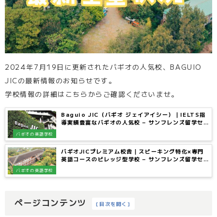
2024年7月19日に更新されたバギオの人気校、BAGUIO
JICの最新情報のお知らせです。
学校情報の詳細はこちらからご確認くださいませ。
Baguio JIC（バギオ ジェイアイシー）｜IELTS指
導実績豊富なバギオの人気校 – サンフレンズ留学セ
ンター
バギオの英語学校
バギオJICプレミアム校舎｜スピーキング特化×専門
英語コースのビレッジ型学校 – サンフレンズ留学セ
ンター
バギオの英語学校
ページコンテンツ
[
目次を開く
]