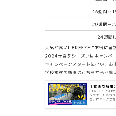
16週間～1
20週間～2
24週間
人気が高いI.BREEZEにお得に
2024年夏季シーズンはキャンペ
キャンペーンスタートに伴い、お
学校視察の動画はこちらからご覧
【動画で解説】
I.BREEZEの
ングモールやカフ
き、ITパークまで
学校視察