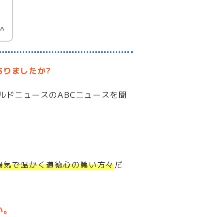
^
ありましたか?
ルドニュースのABCニュースを聞
陽気で温かく道徳心の篤い方々
だ
い。