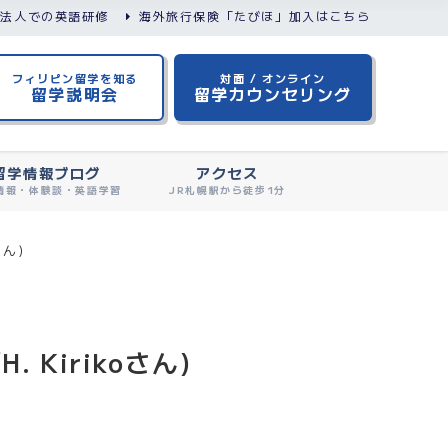
/法人での英語研修
海外旅行保険「たびほ」加入はこちら
フィリピン留学を知る
対面 / オンライン
留学説明会
留学カウンセリング
留学情報ブログ
アクセス
情報・体験談・英語学習
JR札幌駅から徒歩1分
ん)
Kirikoさん)