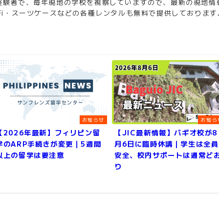
経験者で、毎年現地の学校を視察していますので、最新の現地情
Fi・スーツケースなどの各種レンタルも無料で提供しております
お知らせ
お知ら
【2026年最新】フィリピン留
【JIC最新情報】バギオ校が8
学のARP手続きが変更｜5週間
月6日に臨時休講｜学生は全員
以上の留学は要注意
安全、校内サポートは通常ど
り