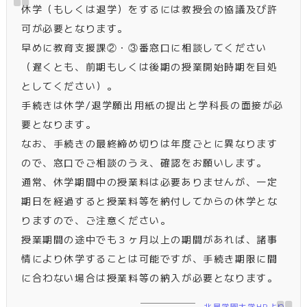
休学（もしくは退学）をするには教授会の協議及び許
可が必要となります。
早めに教育支援課②・③番窓口に相談してください
（遅くとも、前期もしくは後期の授業開始時期を目処
としてください）。
手続きは休学/退学願出用紙の提出と学科長の面接が必
要となります。
なお、手続きの最終締め切りは年度ごとに異なります
ので、窓口でご相談のうえ、確認をお願いします。
通常、休学期間中の授業料は必要ありませんが、一定
期日を経過すると授業料等を納付してからの休学とな
りますので、ご注意ください。
授業期間の途中でも３ヶ月以上の期間があれば、諸事
情により休学することは可能ですが、手続き期限に間
に合わない場合は授業料等の納入が必要となります。
北星学園大学HPより