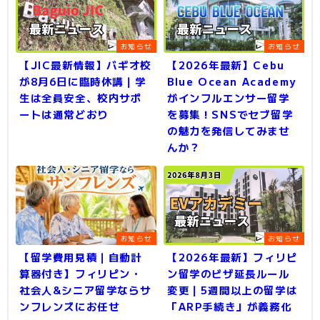
お知らせ
お知らせ
【JIC最新情報】バギオ校
【2026年最新】Cebu
が8月6日に臨時休講｜学
Blue Ocean Academy
生は全員安全、校内サポ
がインフルエンサー留学
ートは通常どおり
を募集！SNSでセブ留学
の魅力を発信してみませ
んか？
お知らせ
お知らせ
【留学費用見積｜自動計
【2026年最新】フィリピ
算器付き】フィリピン・
ン留学のビザ延長ルール
社会人&シニア留学ならサ
変更｜5週間以上の留学は
ンフレンズにお任せ
「ARP手続き」が義務化