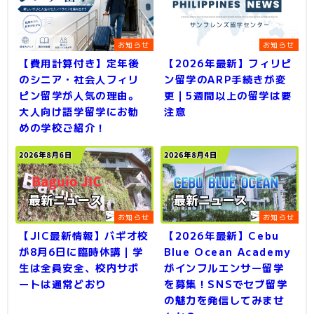
お知らせ
お知らせ
【費用計算付き】定年後
【2026年最新】フィリピ
のシニア・社会人フィリ
ン留学のARP手続きが変
ピン留学が人気の理由。
更｜5週間以上の留学は要
大人向け語学留学にお勧
注意
めの学校ご紹介！
お知らせ
お知らせ
【JIC最新情報】バギオ校
【2026年最新】Cebu
が8月6日に臨時休講｜学
Blue Ocean Academy
生は全員安全、校内サポ
がインフルエンサー留学
ートは通常どおり
を募集！SNSでセブ留学
の魅力を発信してみませ